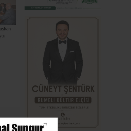
Başkan
ştu