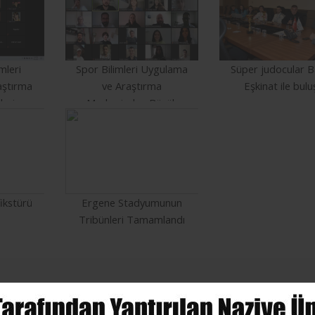
mleri
Spor Bilimleri Uygulama
Süper judocular 
aştırma
ve Araştırma
Eşkinat ile bulu
lerine
Merkezinden Büyük
or
Başarı
ikstürü
Ergene Stadyumunun
Tribünleri Tamamlandı