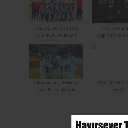
TREDAŞ SPOR U14 KIZ
NKÜ Spor Bili
VE ERKEK TAKIMLARI
Uygulama ve Ar
TEKİRDAĞ ŞAMPİYONU
Merkezi Söyleşi
Devam Ediy
Süleyman paşa Belediye
2018-2019 BAL f
Spor Kulübü Judoda
çekildi
Süper Lige yükseldi