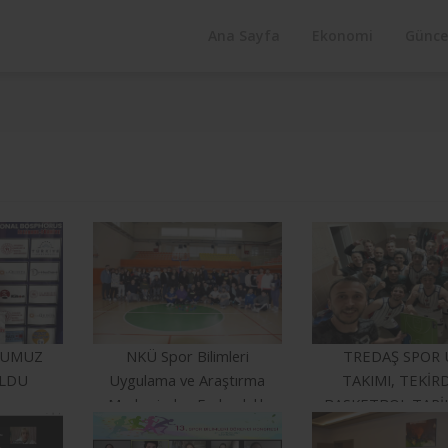
Ana Sayfa
Ekonomi
Günce
CUMUZ
NKÜ Spor Bilimleri
TREDAŞ SPOR 
OLDU
Uygulama ve Araştırma
TAKIMI, TEKİR
Merkezinden Farkındalık
BASKETBOL TARİ
Etkinliği
BİR İLKE İMZA 