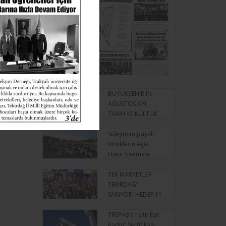
BÜYÜKŞEHİR'İN
AĞUSTOS AYI
TARİH VE KÜLTÜR
GEZİLERİ BAŞLIYOR
Süleyman paşalı
Miniklerin Açık
Hava Sineması
Keyfi
TEK MARKETLER
TEKİRDAĞ’I
SARIYOR: HEDEF 11
İLÇE
TREPAŞ’a “İş’te Eşit
Kadın” Sertifikası