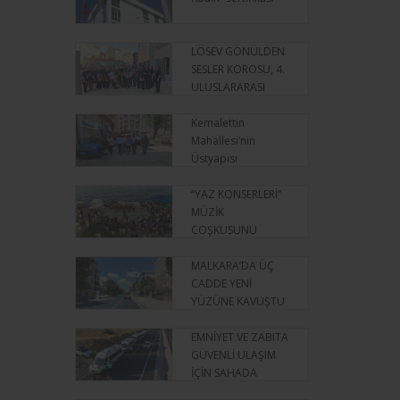
LÖSEV GÖNÜLDEN
SESLER KOROSU, 4.
ULUSLARARASI
İSTANBUL KORO
FESTİVALİ'NDE
Kemalettin
SAHNE ALDI
Mahallesi’nin
Üstyapısı
Yenileniyor
“YAZ KONSERLERİ”
MÜZİK
COŞKUSUNU
İLÇELERE TAŞIYOR
MALKARA’DA ÜÇ
CADDE YENİ
YÜZÜNE KAVUŞTU
EMNİYET VE ZABITA
GÜVENLİ ULAŞIM
İÇİN SAHADA