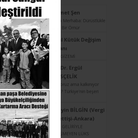
Mehmet Şen
19. Yıla Merhaba: Dürüstlükle
Geçen Bir Ömür
Neval Kütük Değişim
Uzmanı
İLİŞKİ GİZEMİ
Doç. Dr. Ergül
HALİSÇELİK
Büyüyoruz ama kalkınıyor
muyuz? Türkiye'nin beşeri
sermaye gerçeği
Hüseyin BİLGİN (Vergi
Müfettişi-Ankara)
RESMİ GELİRİYLE
ÖRTÜŞMEYEN LÜKS