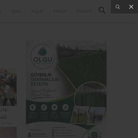
l
Spor
Sağlık
Künye
İletişim
U18
DAĞ
HİNDE
ATTI