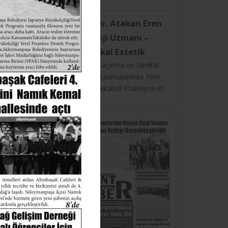
HARCAMALAR
Op. Dr. Atakan Eren
Üroloji Uzmanı –
Medikal Estetik
Kadınlarda İdrar Kaçırma ve Genital
Bölge Estetik Uygulamalarında Yeni
Dönem: Radyo frekanslı Fraksiyon el
CO₂ Teknolojisi