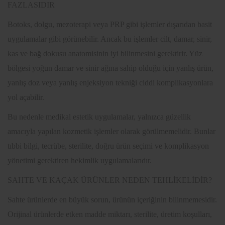
FAZLASIDIR
Botoks, dolgu, mezoterapi veya PRP gibi işlemler dışarıdan basit
uygulamalar gibi görünebilir. Ancak bu işlemler cilt, damar, sinir,
kas ve bağ dokusu anatomisinin iyi bilinmesini gerektirir. Yüz
bölgesi yoğun damar ve sinir ağına sahip olduğu için yanlış ürün,
yanlış doz veya yanlış enjeksiyon tekniği ciddi komplikasyonlara
yol açabilir.
Bu nedenle medikal estetik uygulamalar, yalnızca güzellik
amacıyla yapılan kozmetik işlemler olarak görülmemelidir. Bunlar
tıbbi bilgi, tecrübe, sterilite, doğru ürün seçimi ve komplikasyon
yönetimi gerektiren hekimlik uygulamalarıdır.
SAHTE VE KAÇAK ÜRÜNLER NEDEN TEHLİKELİDİR?
Sahte ürünlerde en büyük sorun, ürünün içeriğinin bilinmemesidir.
Orijinal ürünlerde etken madde miktarı, sterilite, üretim koşulları,