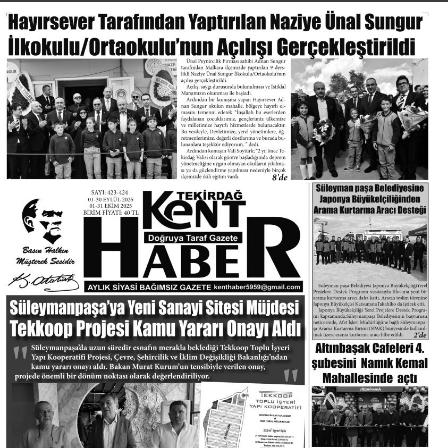
Ürün kaçak olabilir
Ürün seyreltilmiş olabilir
Soğuk zincir bozulmuş olabilir
Uygulayıcı yetkisiz olabilir
Merkez ruhsatsız olabilir
Komplikasyon yönetimi mümkün olmayabilir
Unutulmamalıdır ki ucuz yapılan hatalı bir işlem, sonrasında çok
daha pahalı tedavilere ve kalıcı sorunlara yol açabilir.
PRP, MEZOTERAPİ, EKSOZOM VE KÖK HÜCRE
UYGULAMALARINDA DA STANDART ŞARTTIR
Sahte ürün tehlikesi yalnızca botoks ve dolgu ile sınırlı değildir.
PRP, mezoterapi, eksozom ve kök hücre destekli uygulamalarda
da kullanılan kitler, serumlar, cihazlar ve ürünlerin güvenilirliği