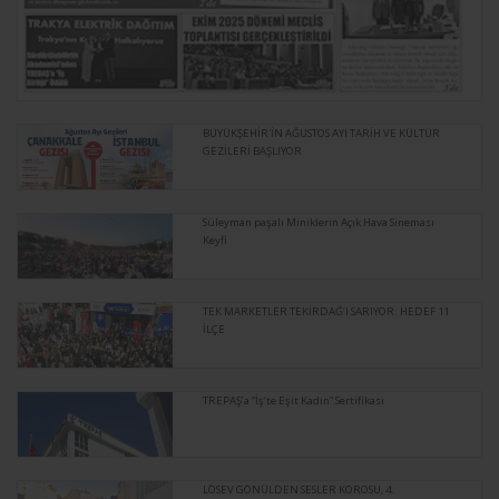
BÜYÜKŞEHİR'İN AĞUSTOS AYI TARİH VE KÜLTÜR
GEZİLERİ BAŞLIYOR
Süleyman paşalı Miniklerin Açık Hava Sineması
Keyfi
TEK MARKETLER TEKİRDAĞ’I SARIYOR: HEDEF 11
İLÇE
TREPAŞ’a “İş’te Eşit Kadın” Sertifikası
LÖSEV GÖNÜLDEN SESLER KOROSU, 4.