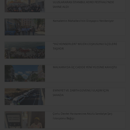
ULUSLARARASI İSTANBUL KORO FESTİVALİ'NDE
SAHNE ALDI
Kemalettin Mahallesi’nin Üstyapısı Yenileniyor
“YAZ KONSERLERİ” MÜZİK COŞKUSUNU İLÇELERE
TAŞIYOR
MALKARA’DA ÜÇ CADDE YENİ YÜZÜNE KAVUŞTU
EMNİYET VE ZABITA GÜVENLİ ULAŞIM İÇİN
SAHADA
Çorlu Devlet Hastanesine Akülü Sandalye Şarj
İstasyonu Bağışı