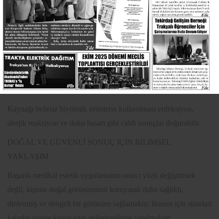
çok önemlidir.
PRP uygulamalarında kullanılan tüplerin tıbbi standartlara uygun
olması gerekir. Mezoterapi ürünlerinde içerik güvenliği, doz ve
uygulama protokolü önemlidir. Eksozom ve kök hücre temelli
uygulamalarda ise ürünün kaynağı, üretim koşulları, sterilitesi ve
yasal uygunluğu mutlaka değerlendirilmelidir.
Kaynağı belirsiz biyolojik ürünlerin kullanılması enfeksiyon,
alerjik reaksiyon ve doku hasarı gibi ciddi sonuçlar doğurabilir.
DOĞAL VE GÜVENLİ SONUÇ İÇİN BİLİMSEL
YAKLAŞIM
Başarılı medikal estetik uygulamanın amacı yüzü değiştirmek
değil, kişinin doğal görünümünü koruyarak daha sağlıklı,
dinlenmiş ve dengeli bir görünüm sağlamaktır. Bunun için standart
kalıplar yerine kişiye özel değerlendirme yapılmalıdır.