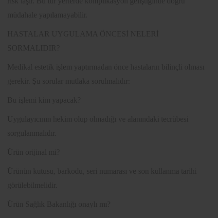
risk taşır. Bu tür yerlerde komplikasyon geliştiğinde doğru
müdahale yapılamayabilir.
HASTALAR UYGULAMA ÖNCESİ NELERİ
SORMALIDIR?
Medikal estetik işlem yaptırmadan önce hastaların bilinçli olması
gerekir. Şu sorular mutlaka sorulmalıdır:
Bu işlemi kim yapacak?
Uygulayıcının hekim olup olmadığı ve alanındaki tecrübesi
sorgulanmalıdır.
Ürün orijinal mi?
Ürünün kutusu, barkodu, seri numarası ve son kullanma tarihi
görülebilmelidir.
Ürün Sağlık Bakanlığı onaylı mı?